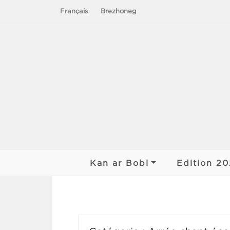
Français
Brezhoneg
Le chant du peuple – Chanterie de nos 
Kan ar Bobl
Edition 2
Historique du KAB
Finale Kan
2026
L’association
Rencontre
2026
Organisation