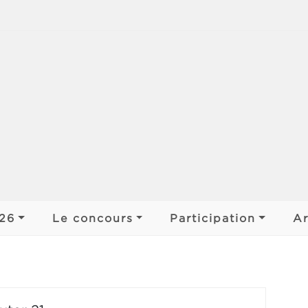
jens
026
Le concours
Participation
Ar
 ar Bobl
Déroulement
Participer
Organiser
s de pays