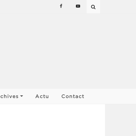
chives
Actu
Contact
Les affiches
Palmarès
Finale Kan ar Bobl
Rencontres de pays