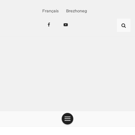
Français
Brezhoneg
Le chant du peuple – Chanterie de nos jens