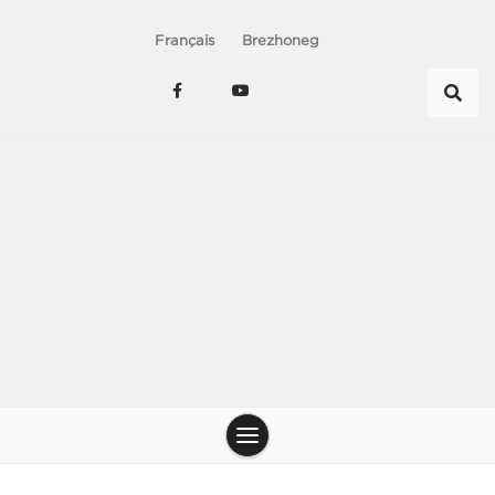
Français
Brezhoneg
Le chant du peuple – Chanterie de nos jens