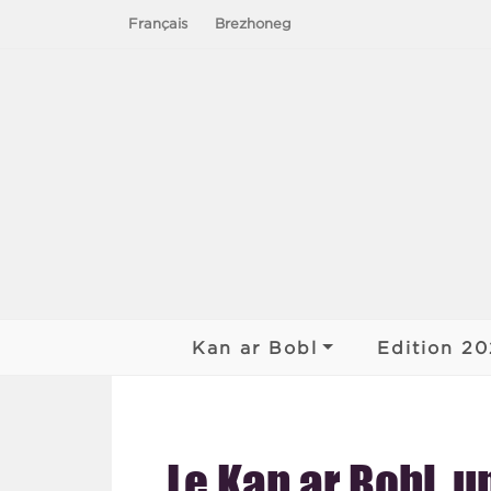
Français
Brezhoneg
Le chant du peuple – Chanterie de nos 
Kan ar Bobl
Edition 2
Historique du KAB
Finale Kan
2026
L’association
Rencontre
Le Kan ar Bobl, u
2026
Organisation