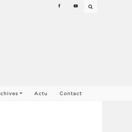
chives
Actu
Contact
Les affiches
Palmarès
Finale Kan ar Bobl
Rencontres de pays