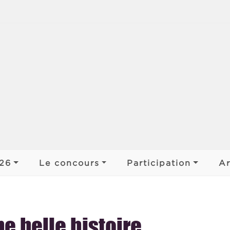
jens
026
Le concours
Participation
Ar
 ar Bobl
Déroulement
Participer
Organiser
s de pays
ne belle histoire