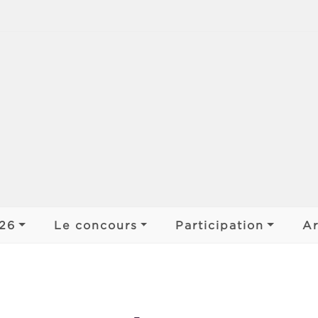
jens
026
Le concours
Participation
Ar
 ar Bobl
Déroulement
Participer
Organiser
s de pays