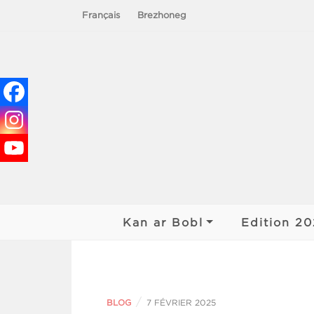
Français
Brezhoneg
Le chant du peuple – Chanterie de nos 
Kan ar Bobl
Edition 2
Historique du KAB
Finale Kan
2026
L’association
Rencontre
/
BLOG
7 FÉVRIER 2025
2026
Organisation