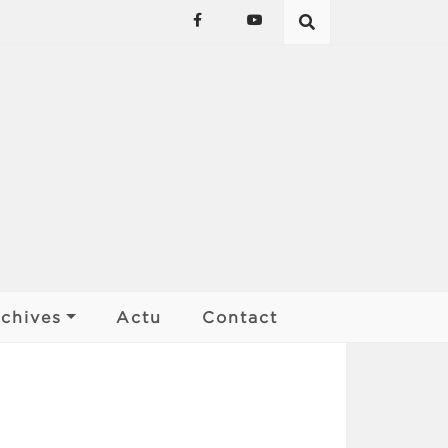
chives
Actu
Contact
Les affiches
Palmarès
Finale Kan ar Bobl
Rencontres de pays