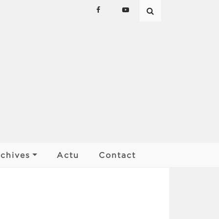
chives
Actu
Contact
Les affiches
Palmarès
Finale Kan ar Bobl
Rencontres de pays