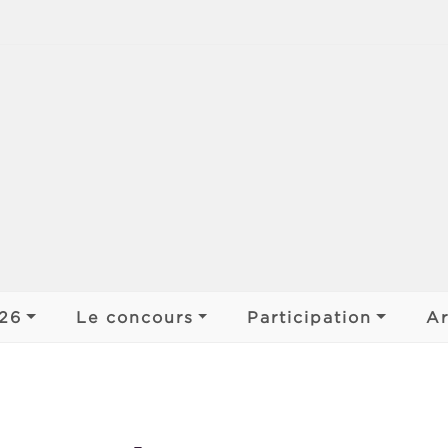
jens
026
Le concours
Participation
Ar
 ar Bobl
Déroulement
Participer
Organiser
s de pays