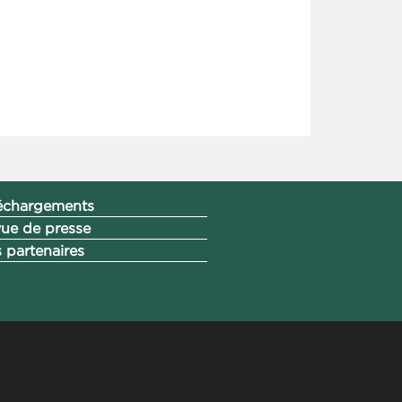
échargements
ue de presse
 partenaires