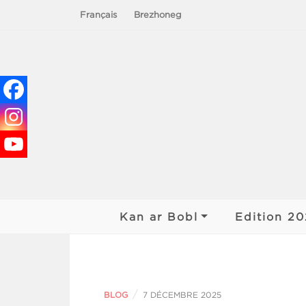
Français
Brezhoneg
Le chant du peuple – Chanterie de nos 
Kan ar Bobl
Edition 2
Historique du KAB
Finale Kan
2026
L’association
Rencontre
/
BLOG
7 DÉCEMBRE 2025
2026
Organisation