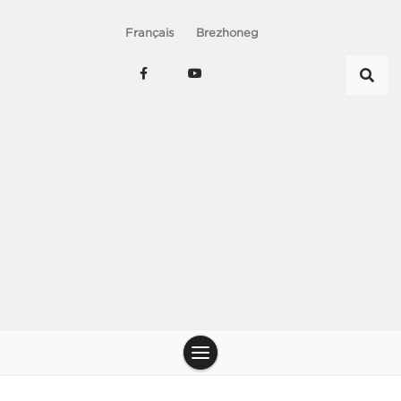
Français
Brezhoneg
Le chant du peuple – Chanterie de nos jens