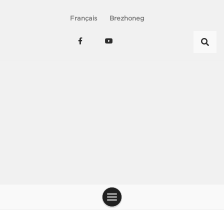
Français
Brezhoneg
Le chant du peuple – Chanterie de nos jens