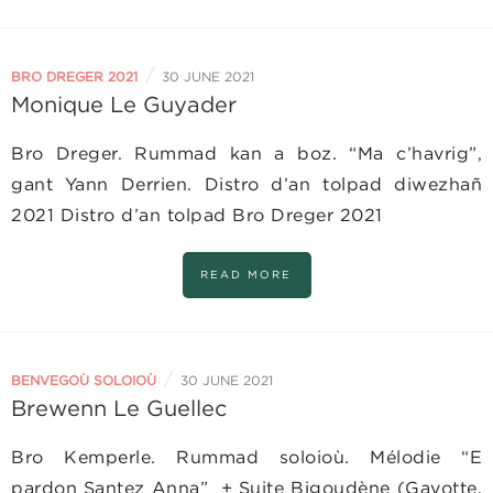
/
BRO DREGER 2021
30 JUNE 2021
Monique Le Guyader
Bro Dreger. Rummad kan a boz. “Ma c’havrig”,
gant Yann Derrien. Distro d’an tolpad diwezhañ
2021 Distro d’an tolpad Bro Dreger 2021
READ MORE
/
BENVEGOÙ SOLOIOÙ
30 JUNE 2021
Brewenn Le Guellec
Bro Kemperle. Rummad soloioù. Mélodie “E
pardon Santez Anna” + Suite Bigoudène (Gavotte,