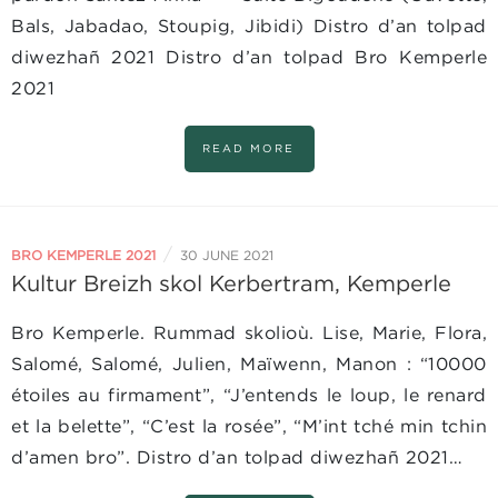
Bals, Jabadao, Stoupig, Jibidi) Distro d’an tolpad
diwezhañ 2021 Distro d’an tolpad Bro Kemperle
2021
READ MORE
/
BRO KEMPERLE 2021
30 JUNE 2021
Kultur Breizh skol Kerbertram, Kemperle
Bro Kemperle. Rummad skolioù. Lise, Marie, Flora,
Salomé, Salomé, Julien, Maïwenn, Manon : “10000
étoiles au firmament”, “J’entends le loup, le renard
et la belette”, “C’est la rosée”, “M’int tché min tchin
d’amen bro”. Distro d’an tolpad diwezhañ 2021…