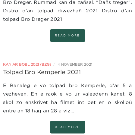
Bro Dreger. Rummad kan da zañsal. “Dañs treger”.
Distro d’an tolpad diwezhañ 2021 Distro d’an
tolpad Bro Dreger 2021
READ MORE
/
KAN AR BOBL 2021 (BZG)
4 NOVEMBER 2021
Tolpad Bro Kemperle 2021
E Banaleg e vo tolpad bro Kemperle, d’ar 5 a
vezheven. En e raok e vo ur valeadenn kanet. 8
skol zo enskrivet ha filmet int bet en o skolioù
entre an 18 hag an 28 a viz…
READ MORE