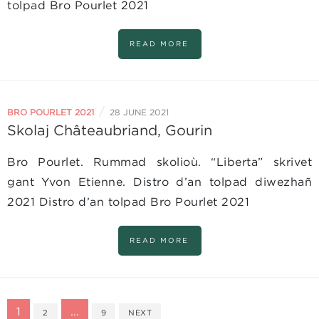
tolpad Bro Pourlet 2021
READ MORE
/
BRO POURLET 2021
28 JUNE 2021
Skolaj Châteaubriand, Gourin
Bro Pourlet. Rummad skolioù. “Liberta” skrivet
gant Yvon Etienne. Distro d’an tolpad diwezhañ
2021 Distro d’an tolpad Bro Pourlet 2021
READ MORE
1
…
2
9
NEXT