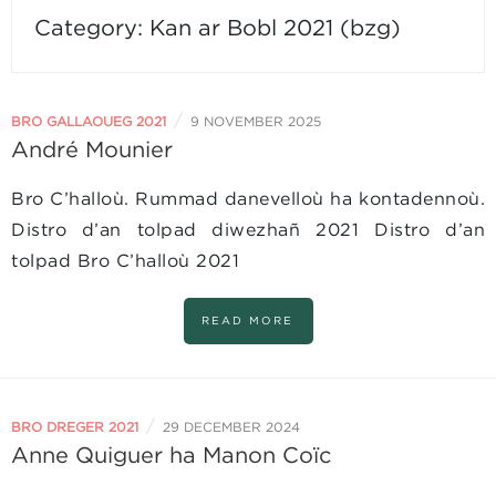
Category:
Kan ar Bobl 2021 (bzg)
/
BRO GALLAOUEG 2021
9 NOVEMBER 2025
André Mounier
Bro C’halloù. Rummad danevelloù ha kontadennoù.
Distro d’an tolpad diwezhañ 2021 Distro d’an
tolpad Bro C’halloù 2021
READ MORE
/
BRO DREGER 2021
29 DECEMBER 2024
Anne Quiguer ha Manon Coïc