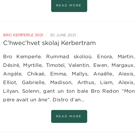
READ MORE
/
BRO KEMPERLE 2021
30 JUNE 2021
C’hwec’hvet skolaj Kerbertram
Bro Kemperle. Rummad skolioù. Enora, Martin,
Désiré, Myrtille, Timoteï, Valentin, Ewen, Margaux,
Angèle, Chikaé, Emma, Maïlys, Anaëlle, Alexis,
Elliot, Gabrielle, Madison, Arthus, Liam, Alexis,
Lilyan, Solenn, gant un ton bale Bro Redon “Mon
père avait un âne”. Distro d’an…
READ MORE